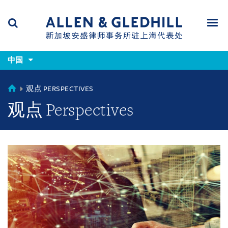
Skip
Skip
Skip
to
to
to
navigation
main
footer
content
(accesskey
(accesskey
x)
中国
Search
Men
s)
CHINA
观点 PERSPECTIVES
观点 Perspectives