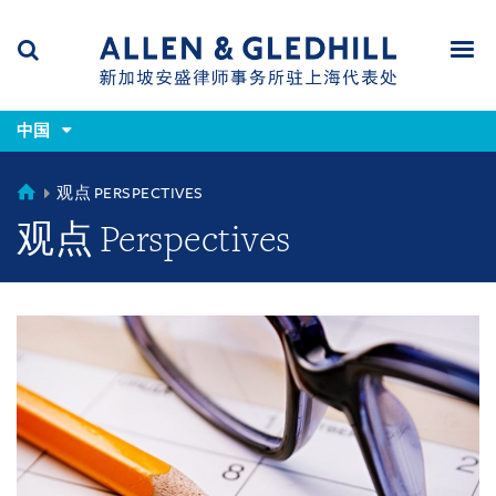
Skip
Skip
Skip
to
to
to
navigation
main
footer
content
(accesskey
(accesskey
x)
中国
Search
Men
s)
CHINA
观点 PERSPECTIVES
观点 Perspectives