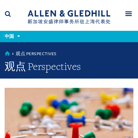
Skip
Skip
Skip
to
to
to
navigation
main
footer
content
(accesskey
(accesskey
x)
中国
Search
Men
s)
CHINA
观点 PERSPECTIVES
观点 Perspectives