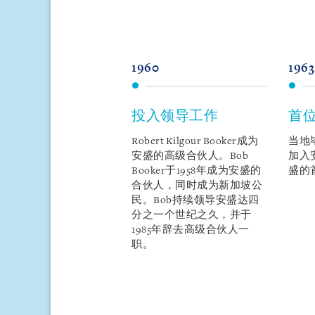
1960
1963
位亚裔成员
投入领导工作
首
rthigesu
，本所的首位
Robert Kilgour Booker成为
当地毕业
成员，加入安盛律师事
安盛的高级合伙人。Bob
加入
。
Karthigesu
作为本所
Booker于1958年成为安盛的
盛的
出前任成员之一，后成
合伙人，同时成为新加坡公
加坡上诉法院法官。
民。Bob持续领导安盛达四
分之一个世纪之久，并于
1985年辞去高级合伙人一
职。