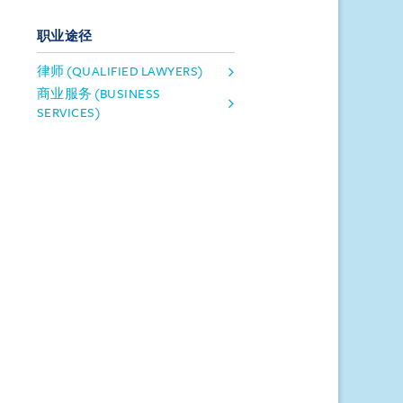
职业途径
律师 (QUALIFIED LAWYERS)
1995
1998
商业服务 (BUSINESS
SERVICES)
有公民领导力的成
服务人民的成员
具有
员
唐振辉加入安盛律师事务
所，后成为新加坡顶级诉讼
Shanmugam，本所的杰出
黄鲁
律师之一，并获委任为高级
成员之一，加入安盛律
务所
出庭律师。2018年从本所离
务所。在本所任职期
所的
职后，唐振辉随后被委任为
hanmugam证明了自己
鲁胜
文化、社区及青年部部长，
加坡最顶尖的诉讼律师
任总
并被委任为第二任法务部部
，也是最年轻的（在38
长。
）被委任为最高法院高
庭律师者之一。从安盛
，Shanmugam成为新
1965年独立以来的第
务部部长。2015年，