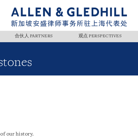
合伙人 PARTNERS
观点 PERSPECTIVES
tones
of our history.