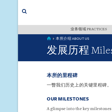
Skip
Skip
Skip
to
to
to
navigation
main
footer
content
(accesskey
(accesskey
x)
业务领域 PRACTICES
Search
s)
CHINA
本所介绍 ABOUT US
发展历程 Miles
本所的里程碑
一瞥我们历史上的关键里程碑。
OUR MILESTONES
A glimpse into the key milestones 