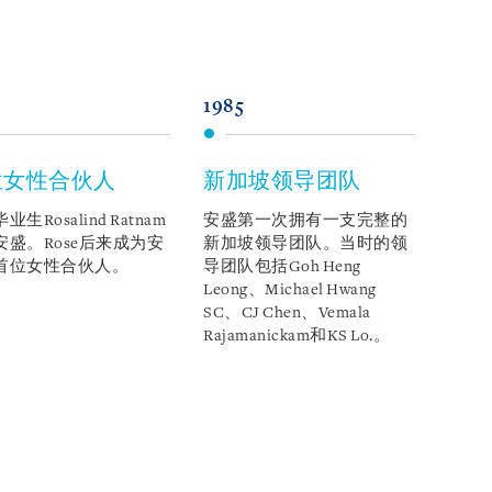
1985
1991
位女性合伙人
新加坡领导团队
具
员
生Rosalind Ratnam
安盛第一次拥有一支完整的
安盛。Rose后来成为安
新加坡领导团队。当时的领
K. 
首位女性合伙人。
导团队包括Goh Heng
前任
Leong、Michael Hwang
师事
SC、CJ Chen、Vemala
间，S
Rajamanickam和KS Lo.。
是新
之一
岁时
级出
离职后
加坡自
三任法