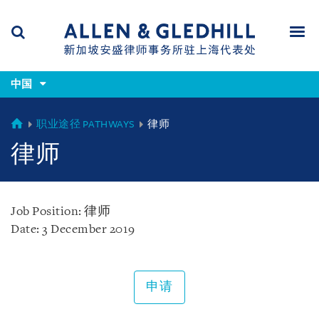
Skip
Skip
Skip
to
to
to
navigation
main
footer
content
(accesskey
(accesskey
x)
中国
Search
Men
s)
CHINA
职业途径 PATHWAYS
律师
律师
Job Position: 律师
Date: 3 December 2019
申请