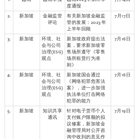
度通报
2.
新加坡
金融监管
有关新加坡金融监
7月17日
评论
管的发展：2023 年
上半年回顾
3.
新加坡
环境、社
新加坡政府提出法
7月18日
会与公司
案，要求新加坡零
治理(ESG)
售场所遵守《零售
观点
场所租赁行为准
则》
4.
新加坡
环境、社
新加坡国会通过
7月18日
会与公司
《网络犯罪危害法
治理
(ESG)
案》，进一步加强
观点
执法单位打击网络
犯罪的能力
5.
新加坡
知识共享
针对电子货币个人
7月19日
通讯
支付账户限额的拟
议修案，新加坡金
融管理局对公开咨
询中收到的意见作