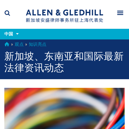
Skip
Skip
Skip
to
to
to
navigation
main
footer
content
(accesskey
(accesskey
x)
中国
Search
Men
s)
GLOBAL
观点
知识亮点
新加坡、东南亚和国际最新
法律资讯动态