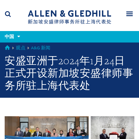
Skip
Skip
Skip
to
to
to
navigation
main
footer
content
(accesskey
(accesskey
x)
中国
Search
Men
s)
GLOBAL
观点
A&G 新闻
安盛亚洲于2024年1月24日
正式开设新加坡安盛律师事
务所驻上海代表处