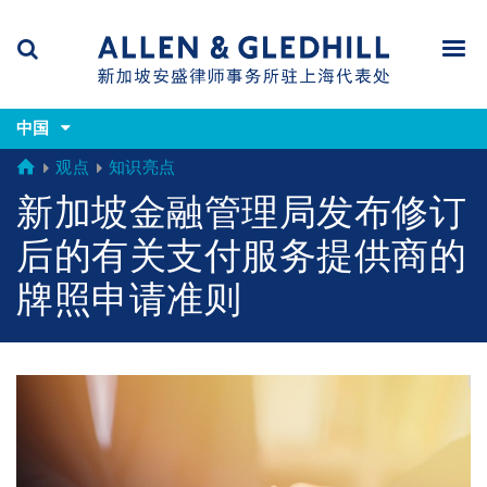
Skip
Skip
Skip
to
to
to
navigation
main
footer
content
(accesskey
(accesskey
x)
中国
Search
Men
s)
GLOBAL
观点
知识亮点
新加坡金融管理局发布修订
后的有关支付服务提供商的
牌照申请准则