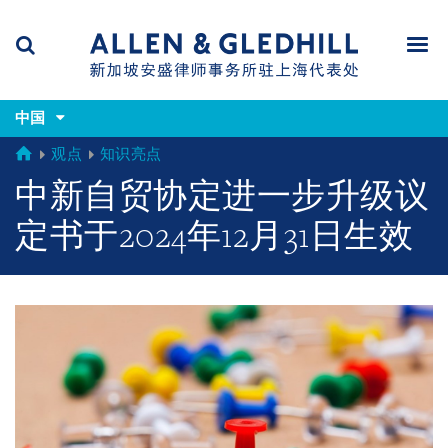
Skip
Skip
Skip
to
to
to
navigation
main
footer
content
(accesskey
(accesskey
x)
中国
Search
Men
s)
GLOBAL
观点
知识亮点
中新自贸协定进一步升级议
定书于2024年12月31日生效