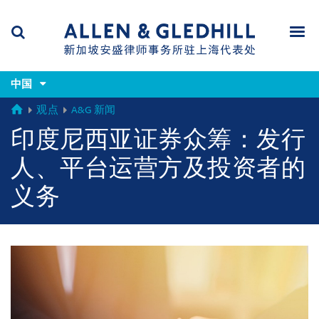
Skip
Skip
Skip
to
to
to
navigation
main
footer
content
(accesskey
(accesskey
x)
中国
Search
Men
s)
GLOBAL
观点
A&G 新闻
印度尼西亚证券众筹：发行
人、平台运营方及投资者的
义务