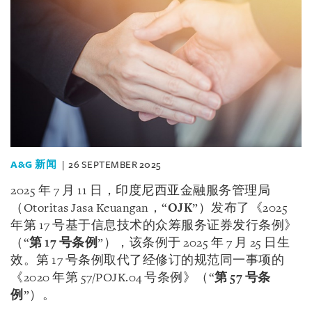
A&G 新闻
26 SEPTEMBER 2025
2025 年 7 月 11 日，印度尼西亚金融服务管理局
（Otoritas Jasa Keuangan，“
OJK
”）发布了《2025
年第 17 号基于信息技术的众筹服务证券发行条例》
（“
第 17
号条例
”），该条例于 2025 年 7 月 25 日生
效。第 17 号条例取代了经修订的规范同一事项的
《2020 年第 57/POJK.04 号条例》（“
第 57
号条
例
”）。