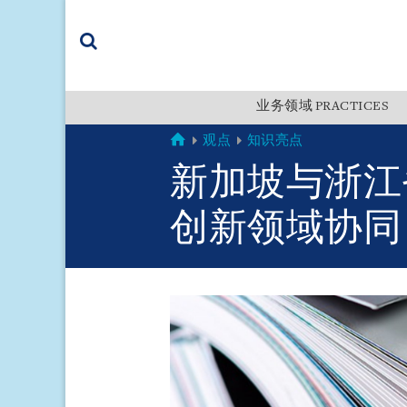
Skip
Skip
Skip
to
to
to
navigation
main
footer
content
(accesskey
(accesskey
x)
业务领域 PRACTICES
Search
s)
GLOBAL
观点
知识亮点
新加坡与浙江
创新领域协同