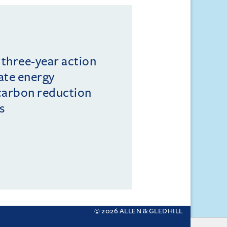
 three-year action
ate energy
 carbon reduction
s
© 2026 ALLEN & GLEDHILL