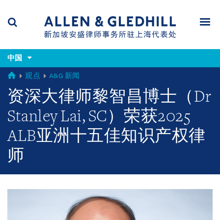
Skip
Skip
Skip
to
to
to
navigation
main
footer
content
(accesskey
(accesskey
x)
中国
Search
Men
s)
GLOBAL
观点
A&G 新闻
资深大律师黎智昌博士（Dr
Stanley Lai, SC）荣获2025
ALB亚洲十五佳知识产权律
师