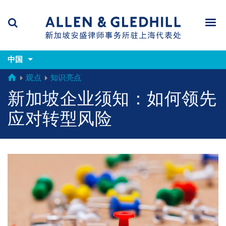
Skip
Skip
Skip
to
to
to
navigation
main
footer
content
(accesskey
(accesskey
x)
中国
Search
Men
s)
GLOBAL
观点
知识亮点
新加坡企业须知：如何领先
应对转型风险