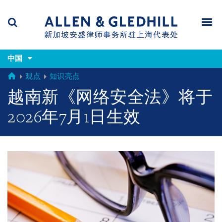
Skip
Skip
Skip
to
to
to
navigation
main
footer
content
(accesskey
(accesskey
x)
中国
Search
Men
s)
GLOBAL
观点
知识亮点
越南新《网络安全法》将于
2026年7月1日生效