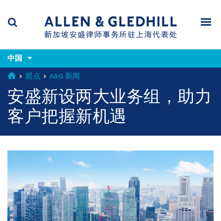
Skip
Skip
Skip
to
to
to
navigation
main
footer
content
(accesskey
(accesskey
x)
中国
Search
Men
s)
GLOBAL
观点
A&G 新闻
安盛新设两大业务组，助力
客户把握新机遇