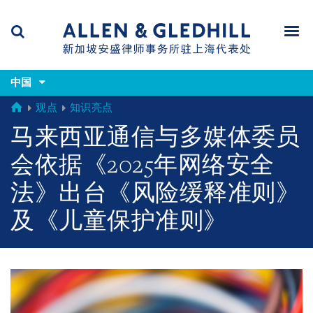
Skip
Skip
Skip
to
to
to
navigation
main
footer
content
(accesskey
(accesskey
x)
中国
Search
Men
s)
GLOBAL
观点
知识亮点
马来西亚通信与多媒体委员
会依据《2025年网络安全
法》出台《风险缓释准则》
及《儿童保护准则》