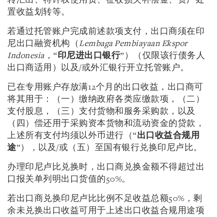
转汇出、特许权使用费、征收损失补偿金、资产处
置收益划转等。
若通过托管账户完成前述款项支付，出口商须在印
尼出口融资机构（
Lembaga Pembiayaan Ekspor
Indonesia
，“
印尼进出口银行
”）（仅限该行债务人
出口商适用）以及/或外汇银行开立托管账户。
已在专用账户存放满12个月的出口收益，出口商可
将其用于：（一）缴纳政府各类应缴款项，（二）
支付股息，（三）支付货物和服务采购款，以及
（四）偿还用于采购资本货物和流动资金的贷款，
上述所有支付均须以外币进行（“
出口收益合规用
途
”），以及/或（五）至国有银行兑换印尼卢比。
办理印尼卢比兑换时，出口商兑换金额不得超过出
口报关单列明出口货值的50%。
若出口商兑换印尼卢比比例不足收益总额50%，剩
余未兑换出口收益可用于上述出口收益合规用途项