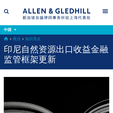
Skip
Skip
Skip
to
to
to
navigation
main
footer
content
(accesskey
(accesskey
x)
中国
Search
Men
s)
GLOBAL
观点
知识亮点
印尼自然资源出口收益金融
监管框架更新