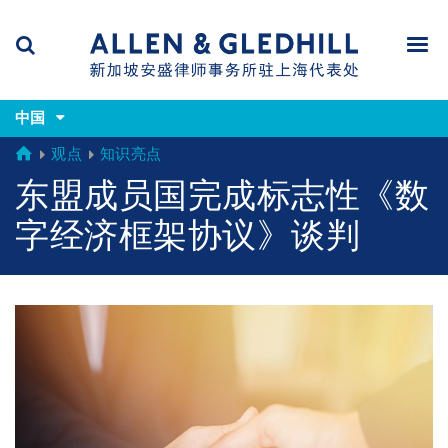
Skip
Skip
Skip
to
to
to
navigation
main
footer
content
(accesskey
(accesskey
x)
中国
Search
Men
s)
GLOBAL
观点
知识亮点
东盟成员国完成标志性《数
字经济框架协议》谈判