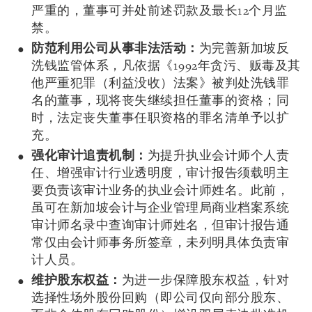
严重的，董事可并处前述罚款及最长12个月监
禁。
防范利用公司从事非法活动：
为完善新加坡反
洗钱监管体系，凡依据《1992年贪污、贩毒及其
他严重犯罪（利益没收）法案》被判处洗钱罪
名的董事，现将丧失继续担任董事的资格；同
时，法定丧失董事任职资格的罪名清单予以扩
充。
强化审计追责机制：
为提升执业会计师个人责
任、增强审计行业透明度，审计报告须载明主
要负责该审计业务的执业会计师姓名。此前，
虽可在新加坡会计与企业管理局商业档案系统
审计师名录中查询审计师姓名，但审计报告通
常仅由会计师事务所签章，未列明具体负责审
计人员。
维护股东权益：
为进一步保障股东权益，针对
选择性场外股份回购（即公司仅向部分股东、