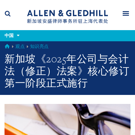
Skip
Skip
Skip
to
to
to
navigation
main
footer
content
(accesskey
(accesskey
x)
中国
Search
Men
s)
GLOBAL
观点
知识亮点
新加坡《2025年公司与会计
法（修正）法案》核心修订
第一阶段正式施行