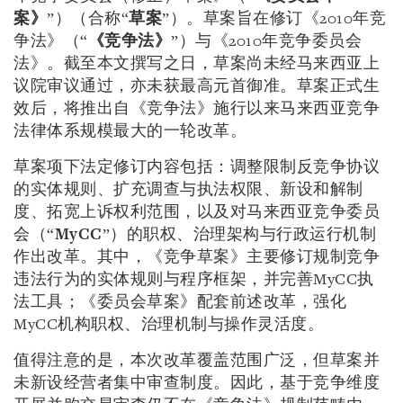
案》
”）（合称“
草案
”）。草案旨在修订《2010年竞
争法》（“
《竞争法》
”）与《2010年竞争委员会
法》。截至本文撰写之日，草案尚未经马来西亚上
议院审议通过，亦未获最高元首御准。草案正式生
效后，将推出自《竞争法》施行以来马来西亚竞争
法律体系规模最大的一轮改革。
草案项下法定修订内容包括：调整限制反竞争协议
的实体规则、扩充调查与执法权限、新设和解制
度、拓宽上诉权利范围，以及对马来西亚竞争委员
会（“
MyCC
”）的职权、治理架构与行政运行机制
作出改革。其中，《竞争草案》主要修订规制竞争
违法行为的实体规则与程序框架，并完善MyCC执
法工具；《委员会草案》配套前述改革，强化
MyCC机构职权、治理机制与操作灵活度。
值得注意的是，本次改革覆盖范围广泛，但草案并
未新设经营者集中审查制度。因此，基于竞争维度