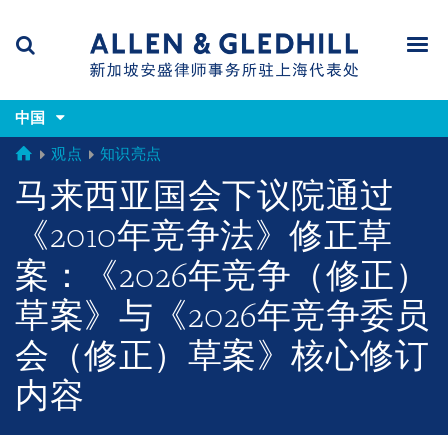
Skip
Skip
Skip
to
to
to
navigation
main
footer
content
(accesskey
(accesskey
x)
中国
Search
Men
s)
GLOBAL
观点
知识亮点
马来西亚国会下议院通过
《2010年竞争法》修正草
案：《2026年竞争（修正）
草案》与《2026年竞争委员
会（修正）草案》核心修订
内容