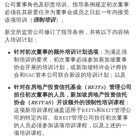
公司董事角色及职责培训。指导条例规定初次董事
必须在其获委任并为董事会成员之日起一年内接受
该项培训（
强制培训
）。
新交所监管公司修订了指导条例，并将以下内容纳
入培训计划：
针对初次董事的额外培训计划选项
：为满足强
制培训的要求，初次董事必须参加新加坡董事
协会开展的培训计划，或新加坡特许会计师协
会和
SAC
资本公司联合新设的培训计划；以及
针对在
房地产投资信托基金（
REITs
）
管理公司
担任初次董事的人员，
新加坡房地产投资信托
协会
（
REITAS
）开设
额外
的
强制性培训课程
：
这项新培训课程涵盖适用于
REITs
和
REIT
管理公
司的特定内容。在
REIT
管理公司担任初次董事
的人员必须参加该项培训课程，以及上述的一
项培训课程。