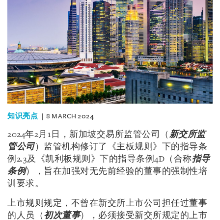
知识亮点
8 MARCH 2024
2024
年
2
月
1
日，新加坡交易所监管公司（
新交所监
管公司
）监管机构修订了《主板规则》下的指导条
例
2.3
及《凯利板规则》下的指导条例4D（合称
指导
条例
），旨在加强对无先前经验的董事的强制性培
训要求。
上市规则规定，不曾在新交所上市公司担任过董事
的人员（
初次董事
），必须接受新交所规定的上市