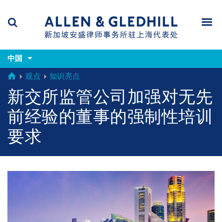
Skip
Skip
Skip
to
to
to
navigation
main
footer
content
(accesskey
(accesskey
x)
中国
Search
Men
s)
GLOBAL
观点
知识亮点
新交所监管公司加强对无先
前经验的董事的强制性培训
要求