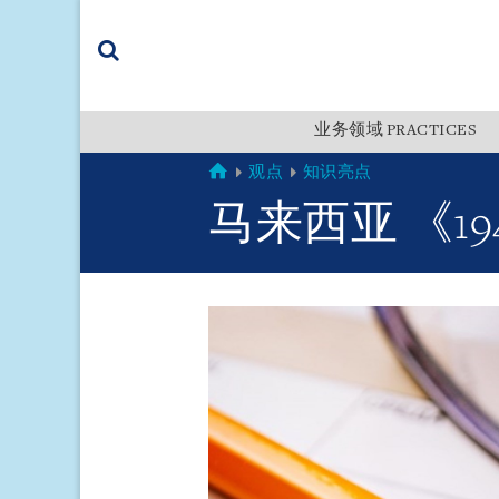
Skip
Skip
Skip
to
to
to
navigation
main
footer
content
(accesskey
(accesskey
x)
业务领域 PRACTICES
Search
s)
GLOBAL
观点
知识亮点
马来西亚 《1