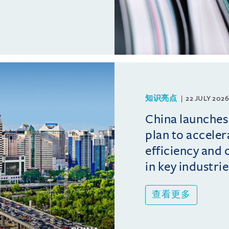
知识亮点
22 JULY 2026
China launches
plan to acceler
efficiency and
in key industrie
查看更多